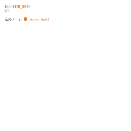
19531110_0048
2/4
元のページ
../index.html#2