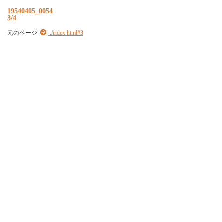
19540405_0054
3/4
元のページ
../index.html#3