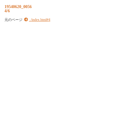
19540620_0056
4/6
元のページ
../index.html#4