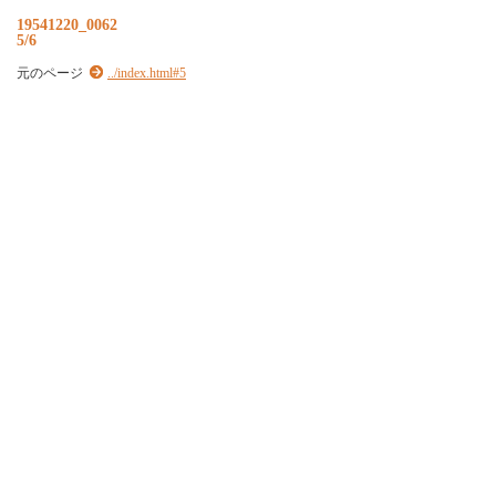
19541220_0062
5/6
元のページ
../index.html#5