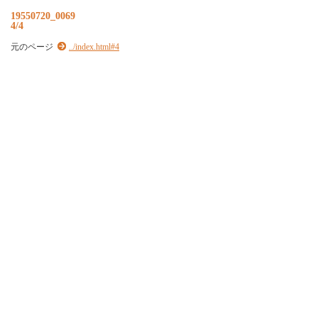
19550720_0069
4/4
元のページ
../index.html#4