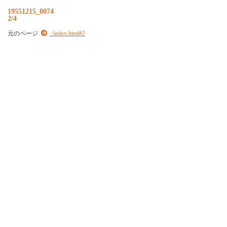
19551215_0074
2/4
元のページ
../index.html#2