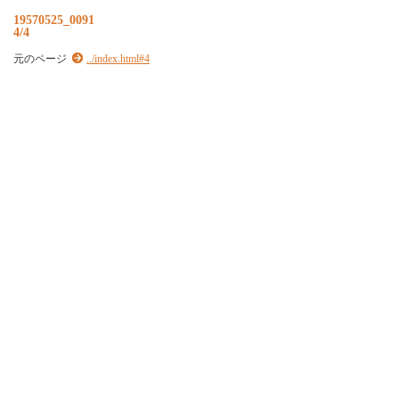
19570525_0091
4/4
元のページ
../index.html#4