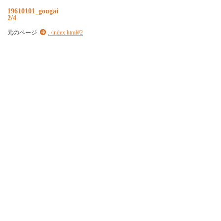
19610101_gougai
2/4
元のページ
../index.html#2