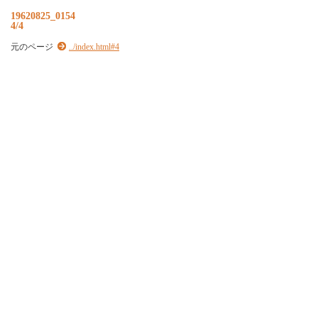
19620825_0154
4/4
元のページ
../index.html#4