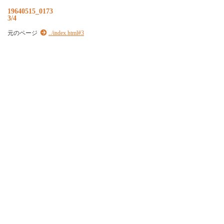
19640515_0173
3/4
元のページ
../index.html#3