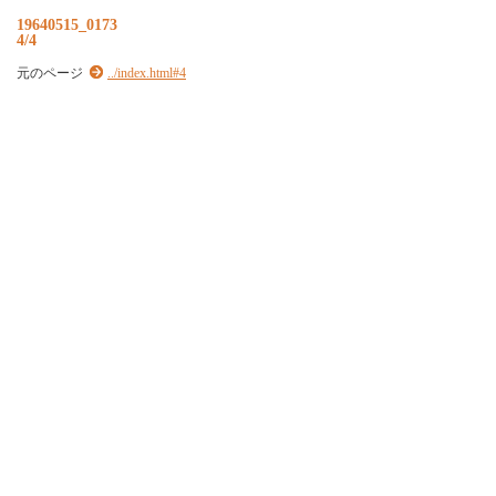
19640515_0173
4/4
元のページ
../index.html#4