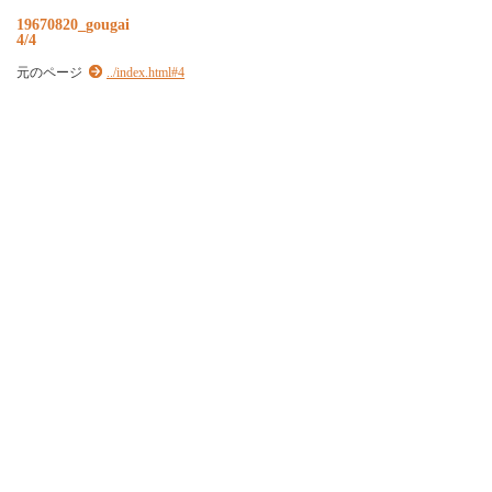
19670820_gougai
4/4
元のページ
../index.html#4