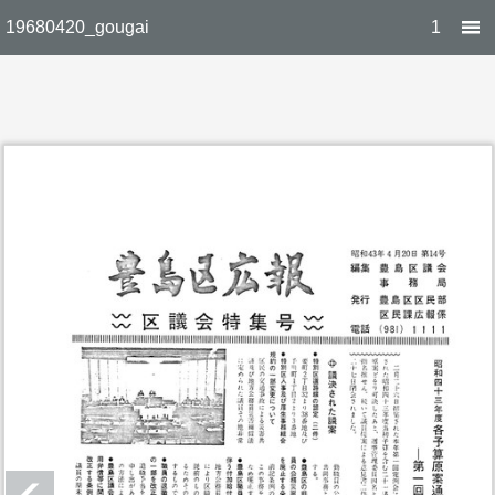
19680420_gougai
1