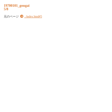
19700101_gougai
5/8
元のページ
../index.html#5