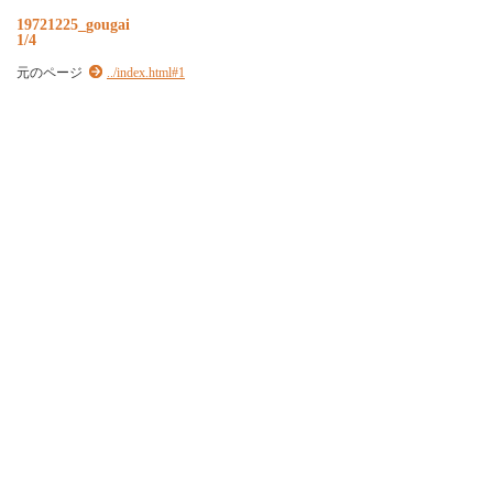
19721225_gougai
1/4
元のページ
../index.html#1