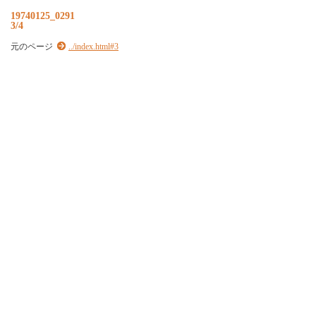
19740125_0291
3/4
元のページ
../index.html#3