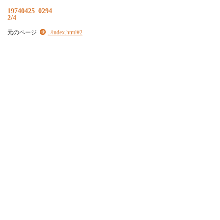
19740425_0294
2/4
元のページ
../index.html#2