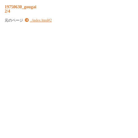
19750630_gougai
2/4
元のページ
../index.html#2