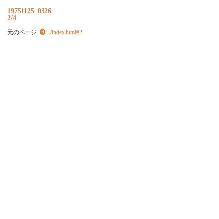
19751125_0326
2/4
元のページ
../index.html#2