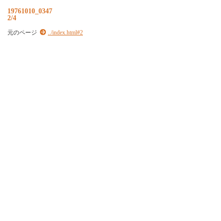
19761010_0347
2/4
元のページ
../index.html#2