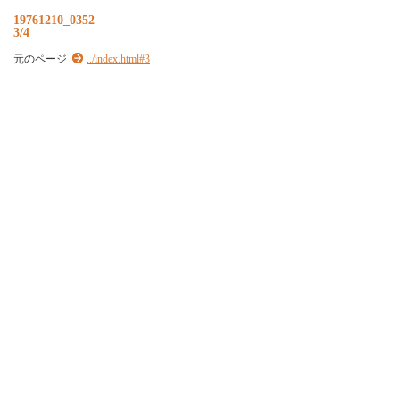
19761210_0352
3/4
元のページ
../index.html#3