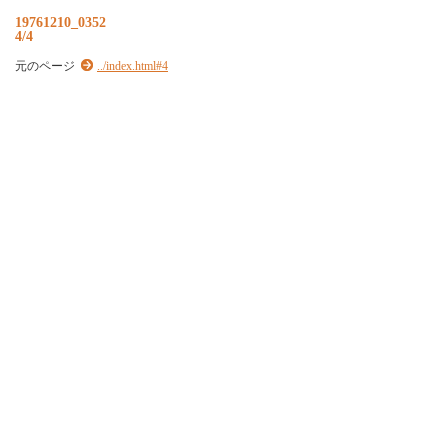
19761210_0352
4/4
元のページ
../index.html#4