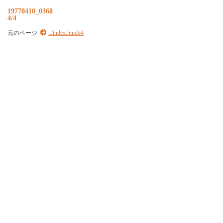
19770410_0360
4/4
元のページ
../index.html#4