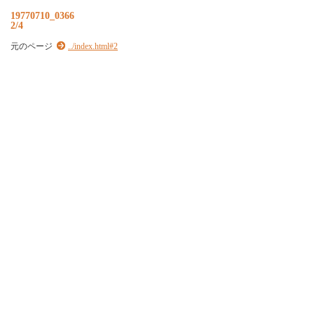
19770710_0366
2/4
元のページ
../index.html#2