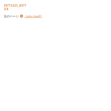
19771225_0377
3/4
元のページ
../index.html#3