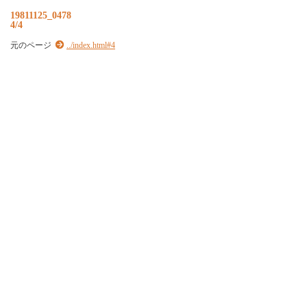
19811125_0478
4/4
元のページ
../index.html#4