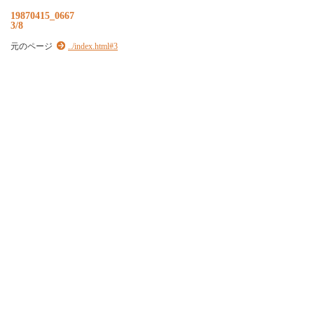
19870415_0667
3/8
元のページ
../index.html#3