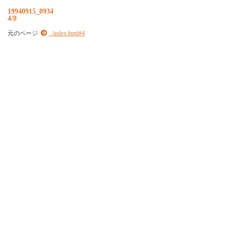
19940915_0934
4/8
元のページ
../index.html#4