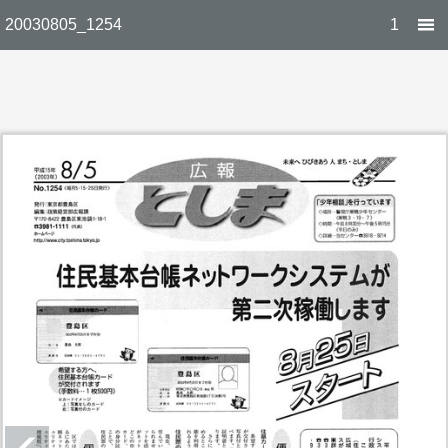
20030805_1254
1