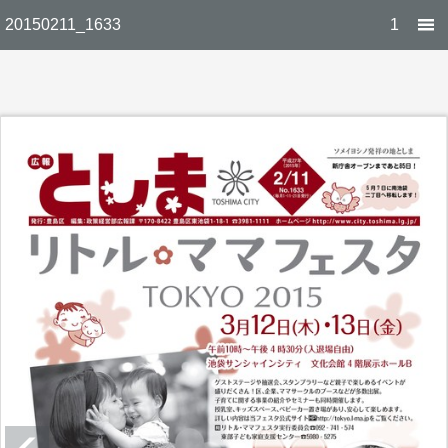
20150211_1633
1