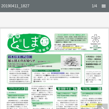
20190411_1827
1/4