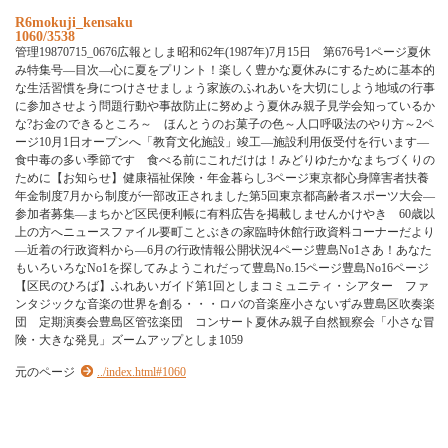
R6mokuji_kensaku
1060/3538
管理19870715_0676広報としま昭和62年(1987年)7月15日 第676号1ページ夏休
み特集号―目次―心に夏をプリント！楽しく豊かな夏休みにするために基本的
な生活習慣を身につけさせましょう家族のふれあいを大切にしよう地域の行事
に参加させよう問題行動や事故防止に努めよう夏休み親子見学会知っているか
な?お金のできるところ～ ほんとうのお菓子の色～人口呼吸法のやり方～2ペ
ージ10月1日オープンへ「教育文化施設」竣工―施設利用仮受付を行います―
食中毒の多い季節です 食べる前にこれだけは！みどりゆたかなまちづくりの
ために【お知らせ】健康福祉保険・年金暮らし3ページ東京都心身障害者扶養
年金制度7月から制度が一部改正されました第5回東京都高齢者スポーツ大会―
参加者募集―まちかど区民便利帳に有料広告を掲載しませんかけやき 60歳以
上の方へニュースファイル要町ことぶきの家臨時休館行政資料コーナーだより
―近着の行政資料から―6月の行政情報公開状況4ページ豊島No1さあ！あなた
もいろいろなNo1を探してみようこれだって豊島No.15ページ豊島No16ページ
【区民のひろば】ふれあいガイド第1回としまコミュニティ・シアター ファ
ンタジックな音楽の世界を創る・・・ロバの音楽座小さないずみ豊島区吹奏楽
団 定期演奏会豊島区管弦楽団 コンサート夏休み親子自然観察会「小さな冒
険・大きな発見」ズームアップとしま1059
元のページ
../index.html#1060