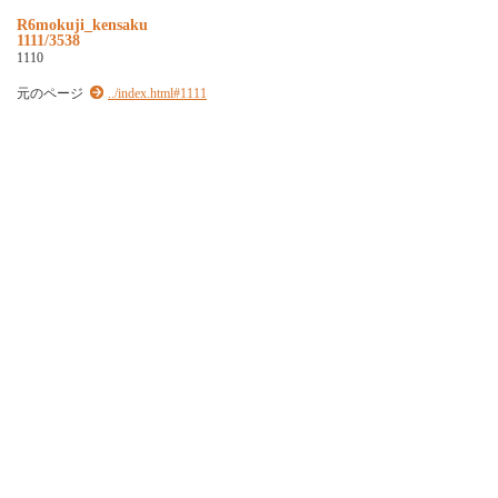
R6mokuji_kensaku
1111/3538
1110
元のページ
../index.html#1111