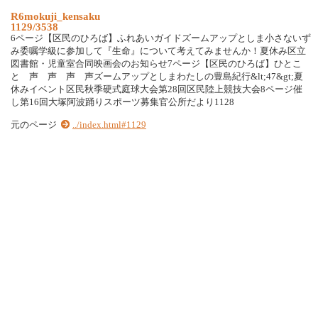
R6mokuji_kensaku
1129/3538
6ページ【区民のひろば】ふれあいガイドズームアップとしま小さないず
み委嘱学級に参加して『生命』について考えてみませんか！夏休み区立
図書館・児童室合同映画会のお知らせ7ページ【区民のひろば】ひとこ
と 声 声 声 声ズームアップとしまわたしの豊島紀行&lt;47&gt;夏
休みイベント区民秋季硬式庭球大会第28回区民陸上競技大会8ページ催
し第16回大塚阿波踊りスポーツ募集官公所だより1128
元のページ
../index.html#1129