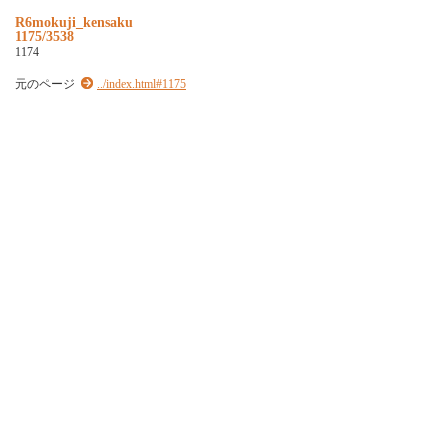
R6mokuji_kensaku
1175/3538
1174
元のページ
../index.html#1175