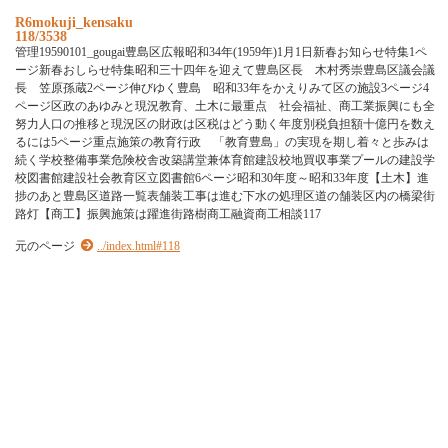
R6mokuji_kensaku
118/3538
管理19590101_gougai豊島区広報昭和34年(1959年)1月1日新春お知らせ特集1ペ
ージ新春おしらせ特集昭和三十四年を迎えて豊島区長 木村秀崇豊島区議会議
長 笠原孫蔵2ページ伸びゆく豊島 昭和33年をかえりみて区の施設3ページ4
ページ区政のあゆみと現況教育、土木に最重点 社会福祉、商工業振興にも全
努力人口の推移と現況区の財政は区税はどう動く年度別税負担額十億円を数え
るには5ページ重点施策の教育行政 「教育豊島」の実現を期し着々と歩みは
続く学校整備事業危険校舎改築講堂兼体育館建設校地買収事業プールの建設学
校図書館建設社会教育区立図書館6ページ昭和30年度～昭和33年度【土木】進
捗のあと豊島区道路一覧表舗装工事は進む下水の処理区道の舗装区内の橋梁街
路灯【商工】振興施策は躍進街路樹商工融資商工相談117
元のページ
../index.html#118