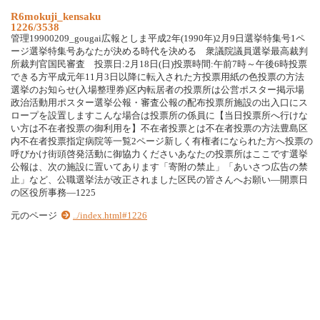
R6mokuji_kensaku
1226/3538
管理19900209_gougai広報としま平成2年(1990年)2月9日選挙特集号1ペ
ージ選挙特集号あなたが決める時代を決める 衆議院議員選挙最高裁判
所裁判官国民審査 投票日:2月18日(日)投票時間:午前7時～午後6時投票
できる方平成元年11月3日以降に転入された方投票用紙の色投票の方法
選挙のお知らせ(入場整理券)区内転居者の投票所は公営ポスター掲示場
政治活動用ポスター選挙公報・審査公報の配布投票所施設の出入口にス
ロープを設置しますこんな場合は投票所の係員に【当日投票所へ行けな
い方は不在者投票の御利用を】不在者投票とは不在者投票の方法豊島区
内不在者投票指定病院等一覧2ページ新しく有権者になられた方へ投票の
呼びかけ街頭啓発活動に御協力くださいあなたの投票所はここです選挙
公報は、次の施設に置いてあります「寄附の禁止」「あいさつ広告の禁
止」など、公職選挙法が改正されました区民の皆さんへお願い―開票日
の区役所事務―1225
元のページ
../index.html#1226