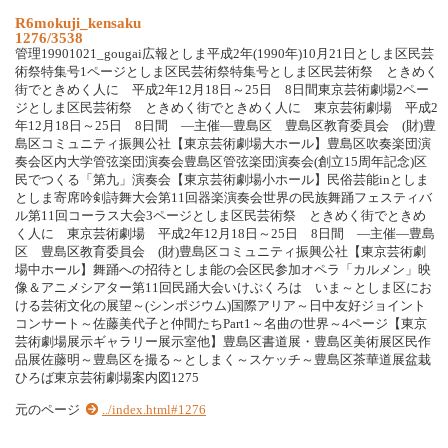
R6mokuji_kensaku
1276/3538
管理19901021_gougai広報としま平成2年(1990年)10月21日としま区民芸
術祭特集号1ページとしま区民芸術祭特集号としま区民芸術祭 ときめく
街でときめく人に 平成2年12月18日～25日 8日間東京芸術劇場2ペー
ジとしま区民芸術祭 ときめく街でときめく人に 東京芸術劇場 平成2
年12月18日～25日 8日間 ―主催―豊島区 豊島区教育委員会 (財)豊
島区コミュニティ振興公社【東京芸術劇場大ホール】豊島区吹奏楽団演
奏会区内大学管弦楽団演奏会豊島区管弦楽団演奏会(創立15周年記念)区
民でつくる「第九」演奏会【東京芸術劇場小ホール】民俗芸能inとしま
としま寄席吟剣詩舞大会第11回器楽演奏会世界の民族舞踊フェスティバ
ル第11回コーラス大会3ページとしま区民芸術祭 ときめく街でときめ
く人に 東京芸術劇場 平成2年12月18日～25日 8日間 ―主催―豊島
区 豊島区教育委員会 (財)豊島区コミュニティ振興公社【東京芸術劇
場中ホール】舞踊への招待としま能の会区民参加オペラ「カルメン」映
像＆アニメシアター第11回民踊大会いけぶくろは いま～としま区にお
ける芸術文化の展望～(シンポジウム)国際アリア～日中友好ジョイント
コンサート～佐藤美代子と仲間たちPart1～名曲の世界～4ページ【東京
芸術劇場展示ギャラリー展示室他】豊島区書道展・豊島区美術展区民作
品展佐藤明～豊島区を撮る～としまく～スケッチ～豊島区茶華道展盆栽
ひろば東京芸術劇場案内図1275
元のページ
../index.html#1276