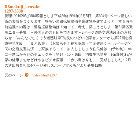
R6mokuji_kensaku
1297/3538
管理19910205_0804広報としま平成3年(1991年)2月5日 第804号1ページ新しい
街の表情をつくります 狭あい道路拡幅整備事業建物を建てようと する時事
前協議の内容は！道路拡幅整備は！知って、考え、築こうとしま 第21期区政
モニター募集 －外国人の方も応募できます－2ページ道路交通法改正のお知
らせ ”みんなでなくそう迷惑駐車”防災のつどい心障センターから第27回心身
障害児学級 「まとめ展」【お知らせ】福祉保険・年金健康くらし3ページ区
民の交通災害共済 ご家族そろって 加入しましょう住民健診 (予約制) 年
に一度はからだのチェックを！第14・15・16回 消費生活講座 (保育付)わが
家の健康まちかどけやきビデオ広報 「赤い鳥は今も」 完成しました！2月
の巡回教育相談4ページ催しスポーツ官公所だより募集1296
元のページ
../index.html#1297