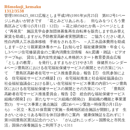
R6mokuji_kensaku
1312/3538
管理19910425_0812広報としま平成3年(1991年)4月25日 第812号1ペー
ジふれあいが好きです 「花とみどりあふれる」 街なみをつくろう豊
島区みどり祭り(5月11日・12日) ～花と緑のゆたか島～2ページとしま
く”再発見” 施設見学会参加団体募集再生自転車を販売します住み替え
家賃を助成しますがん予防教室高齢者実態調査に ご協力ください老人
性白内障人工水晶体移植 手術をされる方へ ～人工水晶体費用を助成
します～ひとり親家庭休養ホーム【お知らせ】福祉健康保険・年金くら
し3ページ住宅修築資金のご案内消費生活情報 &lt;図書・雑誌・ビデオ
テープ&gt; 貸出し案内女性史編さん本格的スタート教育委員会広報
「としまの教育」 を発行しますまちかどけやき5月 保健所カレンダー
4ページ豊島区における在宅福祉保健サービスの展開とその方策につい
て 「豊島区高齢者在宅サービス推進委員会」報告【① 住民参加によ
る 住宅福祉サービスの構築】(1) 在宅福祉推進と社会福祉協議会(2)
社会福祉協議会における新しい在宅福祉サービス事業の内容5ページ豊島
区における在宅福祉保健サービスの展開とその方策について 「豊島区
高齢者在宅サービス推進委員会」報告【② 総合的な福祉保健サービス
組織の開発】(1) 新たなサービス組織の開発(2) 新組織の機能と事業運
営(3) サービス事業と拠点施設 (図2)6ページ緊急一時保育(5月1日か
ら) ～区立・私立41保育園で実施～長崎地区総合施設が開館します 生
きがいとゆとりある毎日を休日診療のご案内 健康保険証を忘れずに！
第16回豊島区憲法記念のつどい 「がんばれニッポン～国際化と市民生
活」国保の保養施設をご利用下さい1311