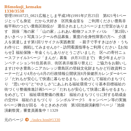
R6mokuji_kensaku
1330/3538
管理19910725_0821広報としま平成3年(1991年)7月25日 第821号1ペー
ジとっても身近 だから大好き 区民集会室を ご利用ください豊島非
核平和のつどい豊島区助役が 選任されました2ページまだ空室がありま
す 国保「海の家「「山の家」ふれあい動物フェスティバル 「第2回い
きいきペット写真コンクール作品募集」重度の全身性障害の方へ 介護
人を派遣します第1回リサイクル実践教室 －親子で手すきはがき・うち
わ作りに 挑戦してみませんか?－訪問看護指導をご利用ください【お知
らせ】福祉保険・年金くらしありがとうございました 区への寄付ニュ
ースファイル3ページ「まんが」募集 (8月31日まで) 青少年まんがコ
ンペティション'91住居表示、街区表示板張り替えに ご協力をお願いし
ますけやき豊島シニアカレッジ豊島区の登録文化財まちかど行政資料コ
ーナーだより4月から6月の行政情報公開状況8月保健所カレンダー4ペー
ジ「だれもが安心して快適に暮らせるまち」をめざして福祉のまちづく
り ”思いやり”と”やさしさ”にあふれる福祉環境づくり基本目標福祉の
街づくり整備推進計画5ページ「だれもが安心して快適に暮らせるまち」
をめざして1 福祉環境整備の推進2 福祉のまちづくりに対する助成金
の交付4 福祉のまちづくり シンボルマーク5 キャンペーン等の実施
6ページ舞台が回る 今ときめきの街 第3回池袋演劇祭7ページ「池袋
演劇祭賞」審査員募集中！1329
元のページ
../index.html#1330