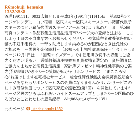
R6mokuji_kensaku
1352/3538
管理19911115_0832広報としま平成3年(1991年)11月15日 第832号1ペ
ージゲレンデに 白い稲妻 区民スキー区民スキースクール猪苗代親子
スキーのつどい猪苗代周辺スキーツアーみつけよう私のとしま 第5回
写真コンテスト作品募集生活用品活用市2ページ犬の登録と注射を しま
しょう！目の不自由な方へお知らせください 視覚障害者教養講座飼い
猫の不妊手術費の 一部を助成します納めるのが困難なときは免除の
ご相談を ～国民年金保険料～【お知らせ】福祉健康保険・年金くらし3
ページ12月1日は 「国際エイズデー」です使用済み切手の収集にご協
力ください明るい 選挙教養講座検察審査員候補者選定の 資格調査に
ご協力をまちかど消費生活講座 家計簿プレゼント精神保健事業のご案
内(予約制)けやき4ページ笑顔が広がるリボンサービス ”まごごろ安
心”お届けします在宅福祉サービス 総合保障保険協力会員募集説明会5
ページあなたもリボンサービスの会員になりませんかリボンサービスの
しくみ研修制度について区民家庭介護教室(第2回) を開催しています6
ページ区民のひろばふれあいガイドズームアップとしま7ページ区民のひ
ろばひとことわたしの豊島紀行 &lt;86&gt;スポーツ1351
元のページ
../index.html#1352