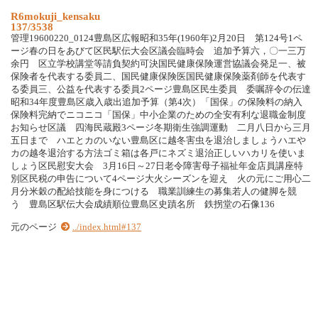
R6mokuji_kensaku
137/3538
管理19600220_0124豊島区広報昭和35年(1960年)2月20日 第124号1ペ
ージ春の日をあびて区民駅伝大会区議会臨時会 追加予算六，〇一三万
余円 区立学校講堂等請負契約可決国民健康保険運営協議会発足一、被
保険者を代表する委員二、国民健康保険医国民健康保険薬剤師を代表す
る委員三、公益を代表する委員2ページ豊島区民生委員 委嘱辞令の伝達
昭和34年度豊島区歳入歳出追加予算（第4次）「国保」の保険料の納入
保険料完納でニコニコ「国保」中小企業のための全安有利な退職金制度
お知らせ区議 四海民蔵殿3ページ冬期衛生強調運動 二月八日から三月
五日まで ハエとカのいない豊島区に越冬害虫を退治しましょうハエや
カの越冬退治する方法ゴミ箱は各戸にネズミ退治正しいハカリを使いま
しょう区民慰安大会 3月16日～27日老令障害母子福祉年金店員講座特
別区民税の申告について4ページ大火シーズンを迎え 火の元にご用心二
月分米穀の配給技能を身につける 職業訓練生の募集若人の健脚を競
う 豊島区駅伝大会成績順位豊島区史蹟名所 鉄拐堂の石像136
元のページ
../index.html#137