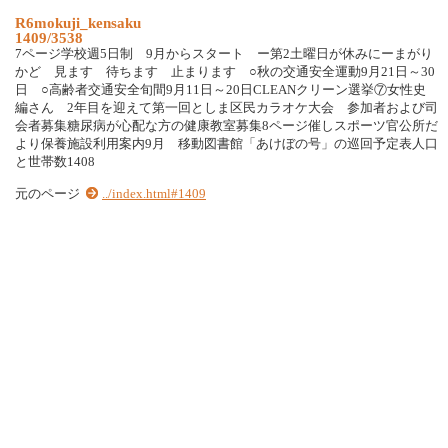
R6mokuji_kensaku
1409/3538
7ページ学校週5日制 9月からスタート ー第2土曜日が休みにーまがり
かど 見ます 待ちます 止まります ○秋の交通安全運動9月21日～30
日 ○高齢者交通安全旬間9月11日～20日CLEANクリーン選挙⑦女性史
編さん 2年目を迎えて第一回としま区民カラオケ大会 参加者および司
会者募集糖尿病が心配な方の健康教室募集8ページ催しスポーツ官公所だ
より保養施設利用案内9月 移動図書館「あけぼの号」の巡回予定表人口
と世帯数1408
元のページ
../index.html#1409