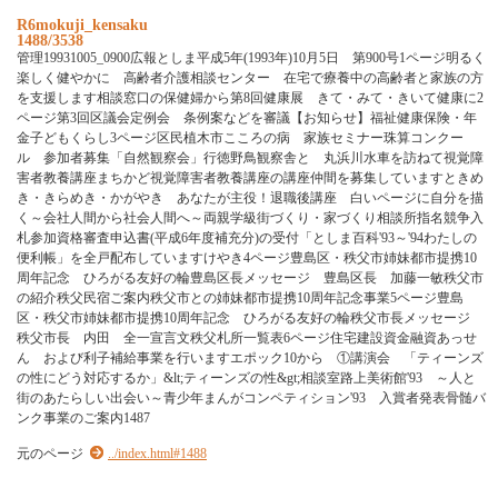
R6mokuji_kensaku
1488/3538
管理19931005_0900広報としま平成5年(1993年)10月5日 第900号1ページ明るく
楽しく健やかに 高齢者介護相談センター 在宅で療養中の高齢者と家族の方
を支援します相談窓口の保健婦から第8回健康展 きて・みて・きいて健康に2
ページ第3回区議会定例会 条例案などを審議【お知らせ】福祉健康保険・年
金子どもくらし3ページ区民植木市こころの病 家族セミナー珠算コンクー
ル 参加者募集「自然観察会」行徳野鳥観察舎と 丸浜川水車を訪ねて視覚障
害者教養講座まちかど視覚障害者教養講座の講座仲間を募集していますときめ
き・きらめき・かがやき あなたが主役！退職後講座 白いページに自分を描
く～会社人間から社会人間へ～両親学級街づくり・家づくり相談所指名競争入
札参加資格審査申込書(平成6年度補充分)の受付「としま百科'93～'94わたしの
便利帳」を全戸配布していますけやき4ページ豊島区・秩父市姉妹都市提携10
周年記念 ひろがる友好の輪豊島区長メッセージ 豊島区長 加藤一敏秩父市
の紹介秩父民宿ご案内秩父市との姉妹都市提携10周年記念事業5ページ豊島
区・秩父市姉妹都市提携10周年記念 ひろがる友好の輪秩父市長メッセージ
秩父市長 内田 全一宣言文秩父札所一覧表6ページ住宅建設資金融資あっせ
ん および利子補給事業を行いますエポック10から ①講演会 「ティーンズ
の性にどう対応するか」&lt;ティーンズの性&gt;相談室路上美術館'93 ～人と
街のあたらしい出会い～青少年まんがコンペティション'93 入賞者発表骨髄バ
ンク事業のご案内1487
元のページ
../index.html#1488