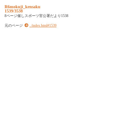
R6mokuji_kensaku
1539/3538
8ページ催しスポーツ官公署だより1538
元のページ
../index.html#1539