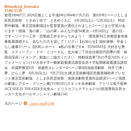
R6mokuji_kensaku
1546/3538
管理19940725_0929広報としま平成6年(1994年)7月25日 第929号1ページとしま
区民芸術祭 ときめく街で ときめく人に 8月20日(土)～12月3日(土) 特設
野外劇場、東京芸術劇場ほか監督委員が選任されました2ページまだ空室があ
ります！国保「海の家」「山の家」みんなの道'94東京～8月10日は「道の日」
です～ソーラー工作・恐竜紙工作をやってみよう！ 環境展'94工作教室参加者
募集看護婦さん あなたの力を貸してください【お知らせ】福祉保険・年金く
らし健康3ページ【区民レポート ●私の出番です● TOSHIMA】大好きな豊
島 スティーブン・ドマ・ミコーさん 北大塚二丁目在住猪苗代四季の里「雄
国沼湿原ハイキング」献血にご協力ください 移動採血車7月の予定AIDS イン
フォメーションけやき赤十字一般家庭看護法講習会赤十字短期家庭看護法講習
会 武蔵野教室8月 保健所カレンダー4ページ第6回池袋演劇祭 拍手で沸く
夢 ひらく夢 8月20日(土) 9月27日(火)東京芸術劇場区民鑑賞補助券プレゼ
ント東京芸術劇場 としま区民芸術祭 池袋演劇祭受賞作品競演5ページ池袋
小劇場シアター・グリーン萬(YOROZU)スタジオ未来劇場 アトリエ鬼子母神
ACT SEIGEI THEATER文化坐ル・ピリエカフェテアトル2つの部屋豊島区民セ
ンター文化ホールサンシャイン劇場1545
元のページ
../index.html#1546