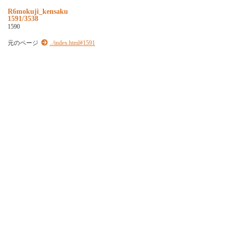
R6mokuji_kensaku
1591/3538
1590
元のページ
../index.html#1591