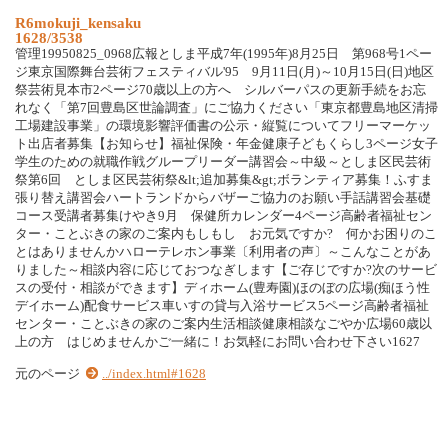
R6mokuji_kensaku
1628/3538
管理19950825_0968広報としま平成7年(1995年)8月25日 第968号1ペー
ジ東京国際舞台芸術フェスティバル'95 9月11日(月)～10月15日(日)地区
祭芸術見本市2ページ70歳以上の方へ シルバーパスの更新手続をお忘
れなく「第7回豊島区世論調査」にご協力ください「東京都豊島地区清掃
工場建設事業」の環境影響評価書の公示・縦覧についてフリーマーケッ
ト出店者募集【お知らせ】福祉保険・年金健康子どもくらし3ページ女子
学生のための就職作戦グループリーダー講習会～中級～としま区民芸術
祭第6回 としま区民芸術祭&lt;追加募集&gt;ボランティア募集！ふすま
張り替え講習会ハートランドからバザーご協力のお願い手話講習会基礎
コース受講者募集けやき9月 保健所カレンダー4ページ高齢者福祉セン
ター・ことぶきの家のご案内もしもし お元気ですか? 何かお困りのこ
とはありませんかハローテレホン事業〔利用者の声〕～こんなことがあ
りました～相談内容に応じておつなぎします【ご存じですか?次のサービ
スの受付・相談ができます】ディホーム(豊寿園)ほのぼの広場(痴ほう性
デイホーム)配食サービス車いすの貸与入浴サービス5ページ高齢者福祉
センター・ことぶきの家のご案内生活相談健康相談なごやか広場60歳以
上の方 はじめませんかご一緒に！お気軽にお問い合わせ下さい1627
元のページ
../index.html#1628