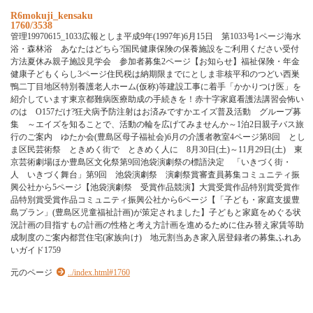
R6mokuji_kensaku
1760/3538
管理19970615_1033広報としま平成9年(1997年)6月15日 第1033号1ページ海水
浴・森林浴 あなたはどちら?国民健康保険の保養施設をご利用ください受付
方法夏休み親子施設見学会 参加者募集2ページ【お知らせ】福祉保険・年金
健康子どもくらし3ページ住民税は納期限までにとしま非核平和のつどい西巣
鴨二丁目地区特別養護老人ホーム(仮称)等建設工事に着手「かかりつけ医」を
紹介しています東京都難病医療助成の手続きを！赤十字家庭看護法講習会怖い
のは O157だけ?狂犬病予防注射はお済みですかエイズ普及活動 グループ募
集 ～エイズを知ることで、活動の輪を広げてみませんか～1泊2日親子バス旅
行のご案内 ゆたか会(豊島区母子福祉会)6月の介護者教室4ページ第8回 とし
ま区民芸術祭 ときめく街で ときめく人に 8月30日(土)～11月29日(土) 東
京芸術劇場ほか豊島区文化祭第9回池袋演劇祭の標語決定 「いきづく街・
人 いきづく舞台」第9回 池袋演劇祭 演劇祭賞審査員募集コミュニティ振
興公社から5ページ【池袋演劇祭 受賞作品競演】大賞受賞作品特別賞受賞作
品特別賞受賞作品コミュニティ振興公社から6ページ【「子ども・家庭支援豊
島プラン」(豊島区児童福祉計画)が策定されました】子どもと家庭をめぐる状
況計画の目指すもの計画の性格と考え方計画を進めるために住み替え家賃等助
成制度のご案内都営住宅(家族向け) 地元割当あき家入居登録者の募集ふれあ
いガイド1759
元のページ
../index.html#1760